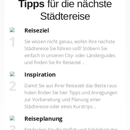
Tipps
für die nächste
Städtereise
Reiseziel
1
Sie wissen nicht genau, wohin Ihre nächste
Städtereise Sie führen soll? Stöbern Sie
einfach in unseren City- oder Länderguides
und finden Sie Ihr Reiseziel ..
Inspiration
2
Damit Sie aus Ihrer Reisezeit das Beste raus
holen finden Sie hier Tipps und Anregungen
zur Vorbereitung und Planung einer
Städtereise oder eines Kurztrips ..
Reiseplanung
3
Entdecken Sie die Vielfalt und Schönheit der