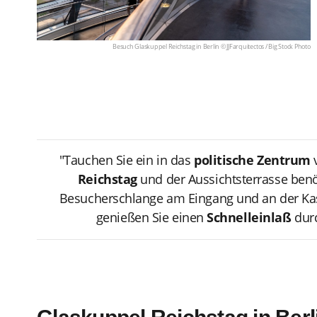
Besuch Glaskuppel Reichstag in Berlin © JJFarquitectos /
Big Stock Photo
"Tauchen Sie ein in das
politische Zentrum
Reichstag
und der Aussichtsterrasse ben
Besucherschlange am Eingang und an der Kas
genießen Sie einen
Schnelleinlaß
dur