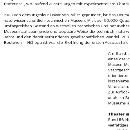
Praterinsel, wo laufend Ausstellungen mit experimentellem Charakt
1903 von dem Ingenieur Oskar von Miller gegründet, ist das Deu
naturwissenschaftlich-technischen Museen. Mit über 50.000 Quad
umfangreichen Bestand an wertvollen technischen und naturwissen
Museum auf spannende und populäre Weise die technisch-naturwis
Jahre und den damit verbundenen gesellschaftlichen Wandel. 2003
Bestehen – Höhepunkt war die Eröffnung der ersten Ausbaustufe 
Am Sankt-J
eines der v
Museen Mün
Stadtgeschi
orientierte
inszeniert
Veranstaltu
Zur Aufloc
auch ein Be
Musäums im
Theater u
Rund 56 kle
vielfältige