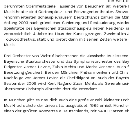
der Welt tr
berühmten Opernfestspiele Tausende von Besuchern an; weitere be
Musiktheater sind Gärtnerplatz- und Prinzregententheater. Shows
renommiertesten Schauspielhäusern Deutschlands zählen die Münc
Anfang 2003 nach gründlicher Sanierung und Restaurierung wiedere
Spielstätte des Bayerischen Staatsschauspiels neben Residenz- und 
voraussichtlich 4 Jahre ins Haus der Kunst gezogen. Zweimal im 
Tollwoodfestival statt und bietet dann mit seinen Zelten weitere or
Musik.
Drei Orchester von Weltruf beherrschen die klassische Musikszene
Bayerische Staatsorchester und das Symphonieorchester des Baye
Dirigenten James Levine, Zubin Mehta und Mariss Jansons. Auch fü
Besetzung gesichert: Bei den Münchner Philharmonikern tritt Chri
Nachfolge von James Levine als Chefdirigent an. Auch der Bayeris
September 2006 wird Kent Nagano Zubin Mehta als Generalmusikdir
übernimmt Christoph Albrecht dort die Intendanz.
In München gibt es natürlich auch eine große Anzahl kleinerer Or
Musikhochschule der Universität ausgebildet. 1985 erhielt Münche
einen der größten Konzertsäle Deutschlands, mit 2400 Plätzen ein