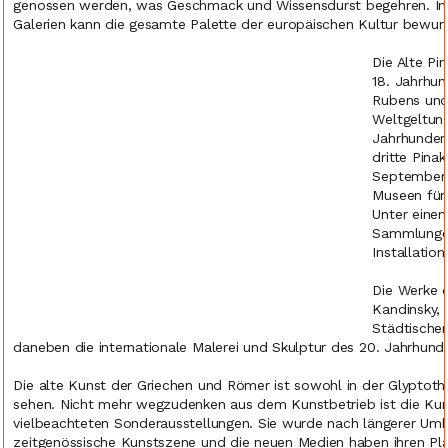
genossen werden, was Geschmack und Wissensdurst begehren. I
Galerien kann die gesamte Palette der europäischen Kultur bewu
Die Alte Pi
18. Jahrhun
Rubens und
Weltgeltung
Jahrhundert
dritte Pina
September 
Museen für 
Unter einem
Sammlungen 
Installation
Die Werke d
Kandinsky, 
Städtischen
daneben die internationale Malerei und Skulptur des 20. Jahrhund
Die alte Kunst der Griechen und Römer ist sowohl in der Glyptoth
sehen. Nicht mehr wegzudenken aus dem Kunstbetrieb ist die Kuns
vielbeachteten Sonderausstellungen. Sie wurde nach längerer Um
zeitgenössische Kunstszene und die neuen Medien haben ihren Platz