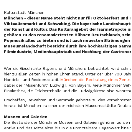
Kulturstadt München
München - dieser Name steht nicht nur für Oktoberfest und 
Viktualienmarkt und Schwabing. Die bayerische Landeshaupts
der Kunst und Kultur. Das Kulturangebot der Isarmetropole i
gehören zu den renommiertesten Bühnen Deutschlands, seine 
Popmusik alles zu bieten und ist auch neuesten Strömungen
Museumslandschaft besticht durch ihre hochkarätigen Samm
Filmindustrie, Medienhauptstadt und Hochburg der Gastronom
Wer die Geschichte Bayerns und Münchens betrachtet, wird schnel
hier zu allen Zeiten in hohen Ehren stand. Unter der über 700 Jah
Handels- und Residenzstadt
München die Bedeutung eines Zentrum
dabei der "Musenfürst" Ludwig I. von Bayern. Viele Münchner Sehe
Pinakothek, die Feldherrnhalle und die Ludwigskirche sind während
Erschaffen, Bewahren und Sammeln gehörte zu den vornehmsten Au
heraus ist München zu einer der reichsten Museumsstädte Deuts
Museen und Galerien
Die Bestände der Münchner Museen und Galerien gehören zu den b
Antike und das Mittelalter bis in die unmittelbare Gegenwart hinein