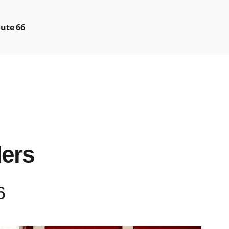
oute 66
ders
6