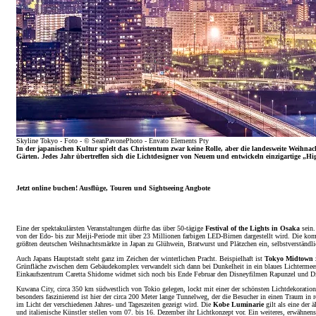
Skyline Tokyo - Foto - © SeanPavonePhoto - Envato Elements Pty
In der japanischen Kultur spielt das Christentum zwar keine Rolle, aber die landesweite Weihnac
Gärten. Jedes Jahr übertreffen sich die Lichtdesigner von Neuem und entwickeln einzigartige „
Jetzt online buchen! Ausflüge, Touren und Sightseeing Angbote
Mehr Touren anzeigen
Eine der spektakulärsten Veranstaltungen dürfte das über 50-tägige
Festival of the
Lights in Osaka
sein.
von der Edo- bis zur Meiji-Periode mit über 23 Millionen farbigen LED-Birnen dargestellt wird. Die komp
größten deutschen Weihnachtsmärkte in Japan zu Glühwein, Bratwurst und Plätzchen ein, selbstverständ
Auch Japans Hauptstadt steht ganz im Zeichen der winterlichen Pracht. Beispielhaft ist
Tokyo Midtown
Grünfläche zwischen dem Gebäudekomplex verwandelt sich dann bei Dunkelheit in ein blaues Lichtermeer
Einkaufszentrum Caretta Shidome widmet sich noch bis Ende Februar den Disneyfilmen Rapunzel und Die E
Kuwana City, circa 350 km südwestlich von Tokio gelegen, lockt mit einer der schönsten Lichtdekorati
besonders faszinierend ist hier der circa 200 Meter lange Tunnelweg, der die Besucher in einen Traum in r
im Licht der verschiedenen Jahres- und Tageszeiten gezeigt wird. Die
Kobe Luminarie
gilt als eine der
und italienische Künstler stellen vom 07. bis 16. Dezember ihr Lichtkonzept vor. Ein weiteres, erwähnens