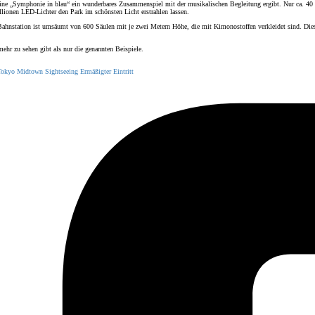
 eine „Symphonie in blau“ ein wunderbares Zusammenspiel mit der musikalischen Begleitung ergibt. Nur ca. 40
llionen LED-Lichter den Park im schönsten Licht erstrahlen lassen.
ahnstation ist umsäumt von 600 Säulen mit je zwei Metern Höhe, die mit Kimonostoffen verkleidet sind. Diese t
ehr zu sehen gibt als nur die genannten Beispiele.
Tokyo Midtown
Sightseeing
Ermäßigter Eintritt