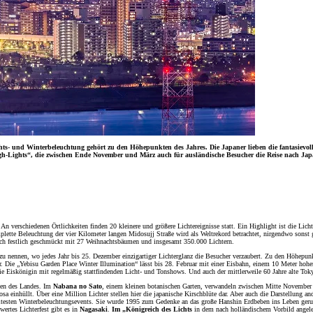
hts- und Winterbeleuchtung gehört zu den Höhepunkten des Jahres. Die Japaner lieben die fantasievoll
High-Lights“, die zwischen Ende November und März auch für ausländische Besucher die Reise nach Jap
 An verschiedenen Örtlichkeiten finden 20 kleinere und größere Lichtereignisse statt. Ein Highlight ist die Li
lette Beleuchtung der vier Kilometer langen Midosujj Straße wird als Weltrekord betrachtet, nirgendwo sonst 
lich festlich geschmückt mit 27 Weihnachtsbäumen und insgesamt 350.000 Lichtern.
zu nennen, wo jedes Jahr bis 25. Dezember einzigartiger Lichterglanz die Besucher verzaubert. Zu den Höhepun
. Die „Yebisu Garden Place Winter Illumination“ lässt bis 28. Februar mit einer Eisbahn, einem 10 Meter ho
iskönigin mit regelmäßig stattfindenden Licht- und Tonshows. Und auch der mittlerweile 60 Jahre alte Tokyo 
onen des Landes. Im
Nabana no Sato
, einem kleinen botanischen Garten, verwandeln zwischen Mitte November 
osa einhüllt. Über eine Million Lichter stellen hier die japanische Kirschblüte dar. Aber auch die Darstellung 
 ältesten Winterbeleuchtungsevents. Sie wurde 1995 zum Gedenke an das große Hanshin Erdbeben ins Leben ge
wertes Lichterfest gibt es in
Nagasaki
.
Im „Königreich des
Lichts
in dem nach holländischem Vorbild angele