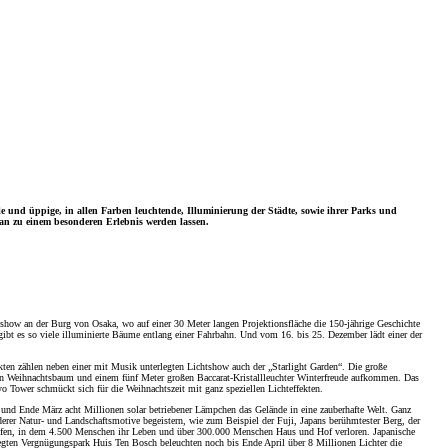
e und üppige, in allen Farben leuchtende, Illuminierung der Städte, sowie ihrer Parks und
an zu einem besonderen Erlebnis werden lassen.
chtshow an der Burg von Osaka, wo auf einer 30 Meter langen Projektionsfläche die 150-jährige Geschichte
gibt es so viele illuminierte Bäume entlang einer Fahrbahn. Und vom 16. bis 25. Dezember lädt einer der
kten zählen neben einer mit Musik unterlegten Lichtshow auch der „Starlight Garden“. Die große
hen Weihnachtsbaum und einem fünf Meter großen Baccarat-Kristallleuchter Winterfreude aufkommen. Das
Tower schmückt sich für die Weihnachtszeit mit ganz speziellen Lichteffekten.
und Ende März acht Millionen solar betriebener Lämpchen das Gelände in eine zauberhafte Welt. Ganz
anderer Natur- und Landschaftsmotive begeistern, wie zum Beispiel der Fuji, Japans berühmtester Berg, der
rufen, in dem 4.500 Menschen ihr Leben und über 300.000 Menschen Haus und Hof verloren. Japanische
gten Vergnügungspark Huis Ten Bosch beleuchten noch bis Ende April über 8 Millionen Lichter die