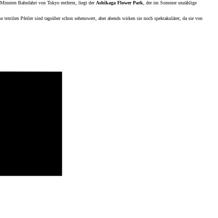
 Minuten Bahnfahrt von Tokyo entfernt, liegt der
Ashikaga Flower Park
, der im Sommer unzählige
extilen Pfeiler sind tagsüber schon sehenswert, aber abends wirken sie noch spektakulärer, da sie von