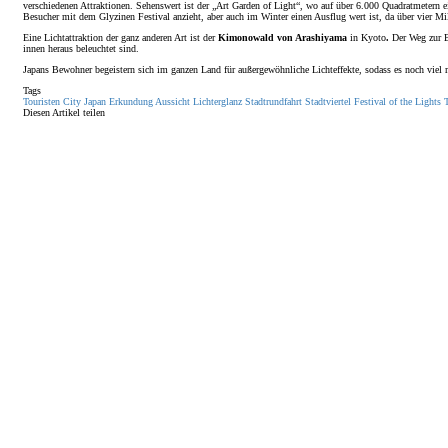
verschiedenen Attraktionen. Sehenswert ist der „Art Garden of Light“, wo auf über 6.000 Quadratmetern
Besucher mit dem Glyzinen Festival anzieht, aber auch im Winter einen Ausflug wert ist, da über vier Mi
Eine Lichtattraktion der ganz anderen Art ist der
Kimonowald von Arashiyama
in Kyoto
.
Der Weg zur B
innen heraus beleuchtet sind.
Japans Bewohner begeistern sich im ganzen Land für außergewöhnliche Lichteffekte, sodass es noch viel m
Tags
Touristen
City
Japan
Erkundung
Aussicht
Lichterglanz
Stadtrundfahrt
Stadtviertel
Festival of the Lights
Diesen Artikel teilen