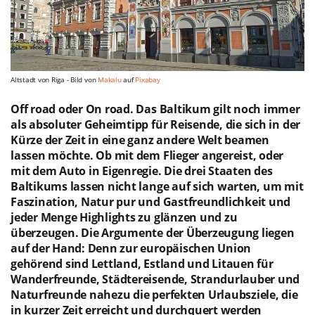
Altstadt von Riga - Bild von
Makalu
auf
Pixabay
Off road oder On road. Das Baltikum gilt noch immer
als absoluter Geheimtipp für Reisende, die sich in der
Kürze der Zeit in eine ganz andere Welt beamen
lassen möchte. Ob mit dem Flieger angereist, oder
mit dem Auto in Eigenregie. Die drei Staaten des
Baltikums lassen nicht lange auf sich warten, um mit
Faszination, Natur pur und Gastfreundlichkeit und
jeder Menge Highlights zu glänzen und zu
überzeugen. Die Argumente der Überzeugung liegen
auf der Hand: Denn zur europäischen Union
gehörend sind Lettland, Estland und Litauen für
Wanderfreunde, Städtereisende, Strandurlauber und
Naturfreunde nahezu die perfekten Urlaubsziele, die
in kurzer Zeit erreicht und durchquert werden