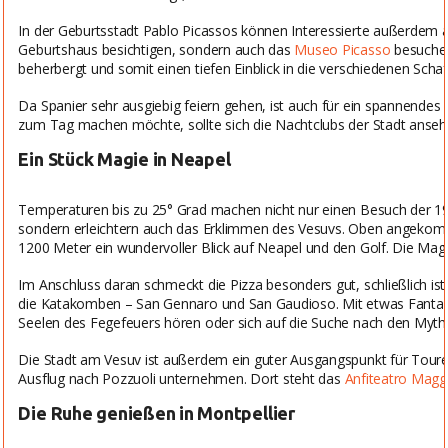
In der Geburtsstadt Pablo Picassos können Interessierte außerdem 
Geburtshaus besichtigen, sondern auch das
Museo Picasso
besuchen
beherbergt und somit einen tiefen Einblick in die verschiedenen Scha
Da Spanier sehr ausgiebig feiern gehen, ist auch für ein spannend
zum Tag machen möchte, sollte sich die Nachtclubs der Stadt anseh
Ein Stück Magie in Neapel
Temperaturen bis zu 25° Grad machen nicht nur einen Besuch der 1
sondern erleichtern auch das Erklimmen des Vesuvs. Oben angekomm
1200 Meter ein wundervoller Blick auf Neapel und den Golf. Die Mag
Im Anschluss daran schmeckt die Pizza besonders gut, schließlich is
die Katakomben – San Gennaro und San Gaudioso. Mit etwas Fantasie
Seelen des Fegefeuers hören oder sich auf die Suche nach den Myt
Die Stadt am Vesuv ist außerdem ein guter Ausgangspunkt für Tour
Ausflug nach Pozzuoli unternehmen. Dort steht das
Anfiteatro Magg
Die Ruhe genießen in Montpellier