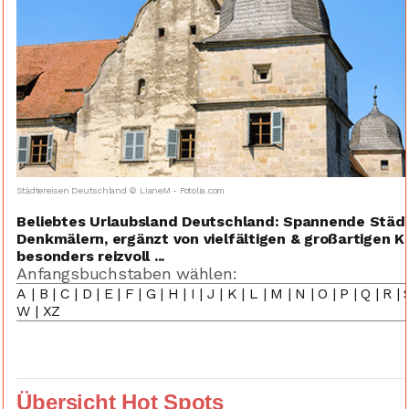
Städtereisen Deutschland © LianeM - Fotolia.com
Beliebtes Urlaubsland Deutschland: Spannende Stä
Denkmälern, ergänzt von vielfältigen & großartigen
besonders reizvoll ...
Anfangsbuchstaben wählen:
A
|
B
|
C
|
D
|
E
|
F
|
G
|
H
|
I
|
J
|
K
|
L
|
M
|
N
|
O
|
P
|
Q
|
R
|
W
|
XZ
Übersicht Hot Spots