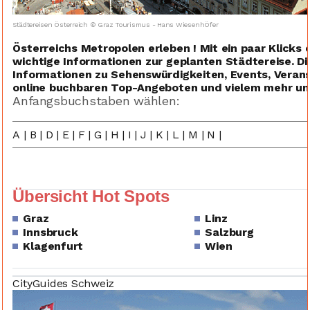
Städtereisen Österreich © Graz Tourismus - Hans WiesenhÖfer
Österreichs Metropolen erleben ! Mit ein paar Klicks
wichtige Informationen zur geplanten Städtereise. Die
Informationen zu Sehenswürdigkeiten, Events, Verans
online buchbaren Top-Angeboten und vielem mehr unte
Anfangsbuchstaben wählen:
A
|
B
|
D
|
E
|
F
|
G
|
H
|
I
|
J
|
K
|
L
|
M
|
N
|
Übersicht Hot Spots
Graz
Linz
Innsbruck
Salzburg
Klagenfurt
Wien
CityGuides Schweiz