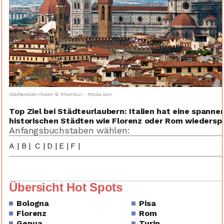
Städtereisen Italien © Rhombur - Fotolia.com
Top Ziel bei Städteurlaubern: Italien hat eine spanne
historischen Städten wie Florenz oder Rom wiederspie
Anfangsbuchstaben wählen:
A
|
B
|
C
|
D
|
E
|
F
|
Übersicht Hot Spots
Bologna
Pisa
Florenz
Rom
Genua
Turin