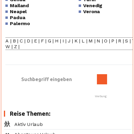
Mailand
Venedig
Neapel
Verona
Padua
Palermo
A
|
B
|
C
|
D
|
E
|
F
|
G
|
H
|
I
|
J
|
K
|
L
|
M
|
N
|
O
|
P
|
R
|
S
|
W
|
Z
|
Werbung:
Reise Themen:
Aktiv Urlaub