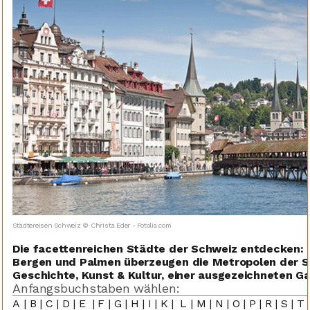
Städtereisen Schweiz © Christa Eder - Fotolia.com
Die facettenreichen Städte der Schweiz entdecken: 
Bergen und Palmen überzeugen die Metropolen der Sc
Geschichte, Kunst & Kultur, einer ausgezeichneten G
Anfangsbuchstaben wählen:
A
|
B
|
C
|
D
|
E
|
F
|
G
|
H
|
I
|
K
|
L
|
M
|
N
|
O
|
P
|
R
|
S
|
T