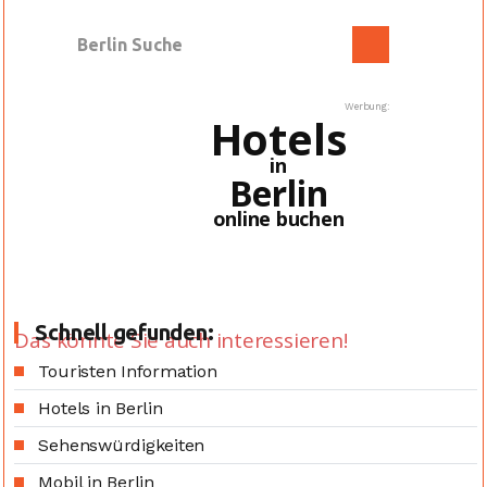
Werbung:
Hotels
in
Berlin
online buchen
Schnell gefunden:
Das könnte Sie auch interessieren!
Touristen Information
Hotels in Berlin
Sehenswürdigkeiten
Mobil in Berlin