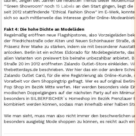
laufen, zeigen seit Jahren die neuesten Trends dieser Moderich
'"Green Showroom" noch
15 Labels
an den Start gingen, liegt die
seit 2012 stattfindende "Ethical Fashion Show" im E-Werk, konnte
sich so auch mittlerweile das Interesse großer Online-Modeanbiete
Fakt 4: Die hohe Dichte an Modeläden
Regelmäßig eröffnen neue Flagshipstores, also Vorzeigeläden be
der Friedrichsstraße oder Alten und Neuen Schönhauser Straße, da
Präsenz ihrer Marke zu stärken, indem sie mit besonderer Aussta
anlocken. Berlin ist ein echtes Eldorado für Modebegeisterte, das
allen Varianten von preiswert bis beinahe unbezahlbar anbietet. B
Straße 20 im 2012 eröffneten Zalando Outlet-Store einkleiden.
Wi
thebetterdays.de beschrieben. Wer hier das ein oder andere Sch
Zalando Outlet Card, für die eine Registrierung als Online-Kunde, 
Vorarbeit vor dem Shoppingtrip gefragt. Wer es auf original Berli
Pop Shop im Bezirk Mitte werfen. Hier werden besonders viele Ei
modischen Doppelgängers auf der nächsten Party auf ein Minimum 
besonders in SILBERFISCHER`s Homeshop im Bezirk Prenzlauer Be
kombiniert werden können, sodass man innerhalb einer halben Stund
Wie man sieht, muss man also nicht immer den beschwerlichen u
besonders ausgiebig Mode shoppen zu können, es reicht auch ein 