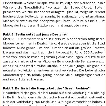
Einheitslook, welcher beispielsweise im Zuge der Mailänder Fashi
Während die "Bread&Butter" vor allem den Street & Urban Style forc
präsentiert, welche besonders alltagstauglich ist, zeigt die "Pre
hochwertigen Kollektionen namhafter nationaler und internationa
Messen reicht also von hochpreisiger Haute Couture bis hin zu Str
Mode, der in anderen Städten so nicht angeboten wird.
Fakt 2: Berlin setzt auf junge Designer
Über
2100 Unternehmen
sind in Berlin im Modebereich tätig und s
Modeunternehmen in Deutschland. Gerade deswegen ist die Stadt ei
höchste Mühe geben, um den Durchbruch auf die großen Laufsteg
kreieren und das macht sich definitiv bezahlt: Rund 200 Absolvent
viele von ihnen heimsen regelmäßig Auszeichnungen und Preise ein,
zusätzlich mit rund einer Millionen Euro durch die Senatsverwal
eines Besuchs ist die Mulackstraße, in der viele junge Designer in 
neuesten Kollektionen entwerfen und verkaufen. Die Lebenshaltung
Modemetropolen, relativ gering, sodass viele Jungdesigner hier d
und neue Stile zu kreieren.
Fakt 3: Berlin ist die Hauptstadt der "Green Fashion"
Besonders diejenigen, die bei Mode auf eine Mischung aus ökolog
in Berlin fündig, denn die deutsche Hauptstadt besitzt weltweit 
sich der Verbindung aus Mode und Ökologie verschrieben haben. E