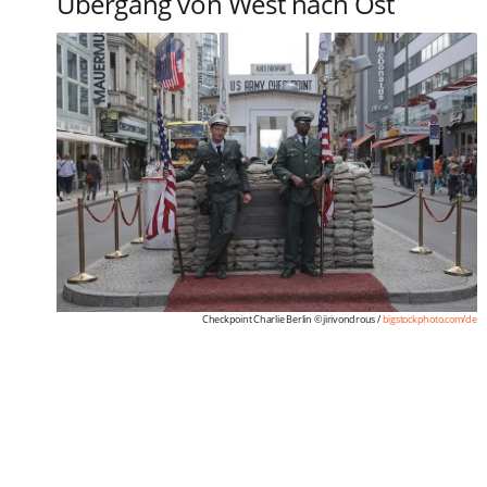
Übergang von West nach Ost
Checkpoint Charlie Berlin © jirivondrous /
bigstockphoto.com/de