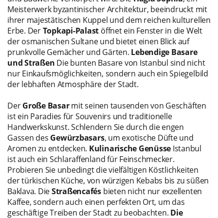
Meisterwerk byzantinischer Architektur, beeindruckt mit
ihrer majestätischen Kuppel und dem reichen kulturellen
Erbe. Der
Topkapi-Palast
öffnet ein Fenster in die Welt
der osmanischen Sultane und bietet einen Blick auf
prunkvolle Gemächer und Gärten.
Lebendige Basare
und Straßen
Die bunten Basare von Istanbul sind nicht
nur Einkaufsmöglichkeiten, sondern auch ein Spiegelbild
der lebhaften Atmosphäre der Stadt.
Der
Große Basar
mit seinen tausenden von Geschäften
ist ein Paradies für Souvenirs und traditionelle
Handwerkskunst. Schlendern Sie durch die engen
Gassen des
Gewürzbasars
, um exotische Düfte und
Aromen zu entdecken.
Kulinarische Genüsse
Istanbul
ist auch ein Schlaraffenland für Feinschmecker.
Probieren Sie unbedingt die vielfältigen Köstlichkeiten
der türkischen Küche, von würzigen Kebabs bis zu süßen
Baklava. Die
Straßencafés
bieten nicht nur exzellenten
Kaffee, sondern auch einen perfekten Ort, um das
geschäftige Treiben der Stadt zu beobachten.
Die