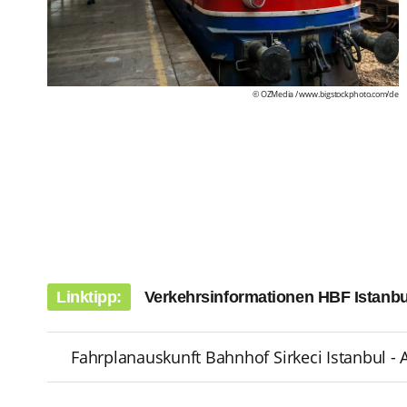
© OZMedia /
www.bigstockphoto.com/de
Linktipp:
Verkehrsinformationen HBF Istanbu
Fahrplanauskunft Bahnhof Sirkeci Istanbul - Ak